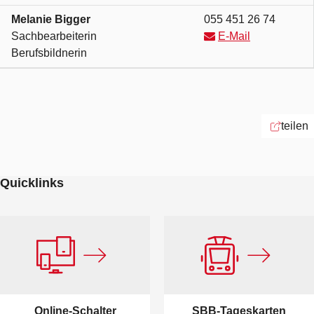
Tel.
Melanie
Bigger
055 451 26 74
Sachbearbeiterin
E-Mail
Berufsbildnerin
teilen
Quicklinks
Online-Schalter
SBB-Tageskarten