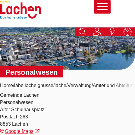
Schnellnavigation
Navigieren in Lachen
Hauptna
Personalwesen
Home
läbe lache gnüsse
lache
Verwaltung
Ämter und Abteilun
Adresse
Personalwesen
Gemeinde Lachen
Personalwesen
Alter Schulhausplatz 1
Postfach 263
8853 Lachen
Google Maps