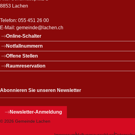
8853 Lachen
Telefon:
055 451 26 00
E-Mail:
gemeinde@lachen.ch
Links
Online-Schalter
Notfallnummern
Offene Stellen
Raumreservation
Abonnieren Sie unseren Newsletter
Newsletter
-Anmeldung
© 2026 Gemeinde Lachen
Impressum
Haftungsausschluss
Datenschu