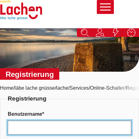
Schnellnavigation
Navigieren in Lachen
Hauptna
Registrierung
Home
läbe lache gnüsse
lache
Services
Online-Schalter
Regis
Registrierung
Registrierung
Benutzername
*