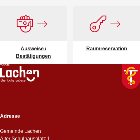
Ausweise /
Raumreservation
Bestätigungen
Footer
Adresse
Gemeinde Lachen
Alter Schulhausplatz 1