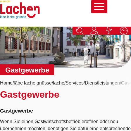
Schnellnavigation
Navigieren in Lachen
Hauptna
Gastgewerbe
Home
läbe lache gnüsse
lache
Services
Dienstleistungen
Gas
Gastgewerbe
Gastgewerbe
Gastgewerbe
Wenn Sie einen Gastwirtschaftsbetrieb eröffnen oder neu
übernehmen möchten, benötigen Sie dafür eine entsprechende