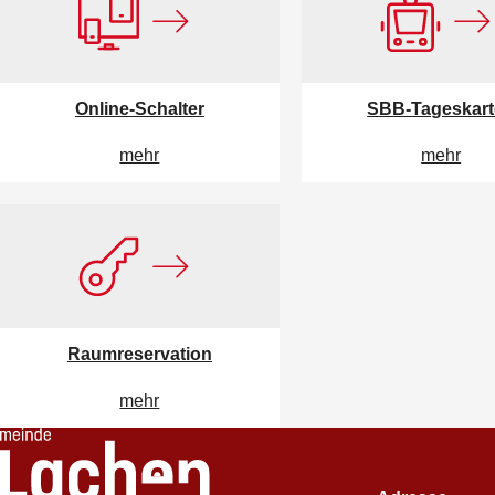
Online-Schalter
SBB-Tageskar
mehr
mehr
Raumreservation
mehr
Footer