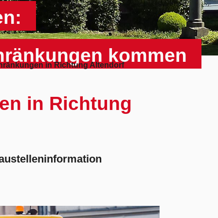
en:
schränkungen kommen
hränkungen in Richtung Altendorf
en in Richtung
austelleninformation