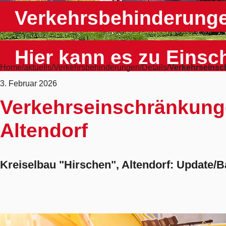
Verkehrsbehinderung
Hier kann es zu Ein
Home
aktuells
Verkehrsbehinderungen
Details
Verkehrseinsc
3. Februar 2026
Verkehrseinschränkung
Altendorf
Kreiselbau "Hirschen", Altendorf: Update/B