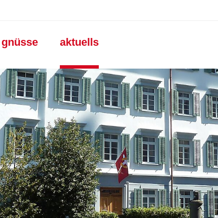
gation
e gnüsse
aktuells