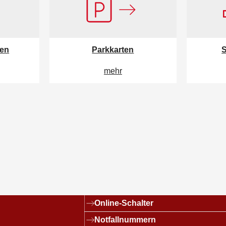
ten
Parkkarten
S
mehr
Links
Online-Schalter
Notfallnummern