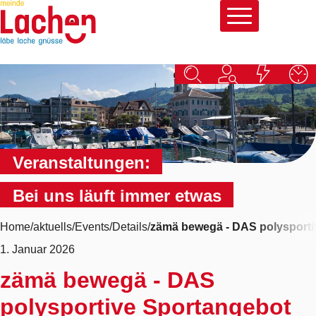
Schnellnavigation
Navigieren in Lachen
Hauptna
Veranstaltungen:
Bei uns läuft immer etwas
Home
aktuells
Events
Details
zämä bewegä - DAS polysporti
1. Januar 2026
zämä bewegä - DAS
polysportive Sportangebot