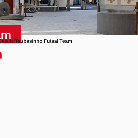
am
Details
Tsubasinho Futsal Team
m