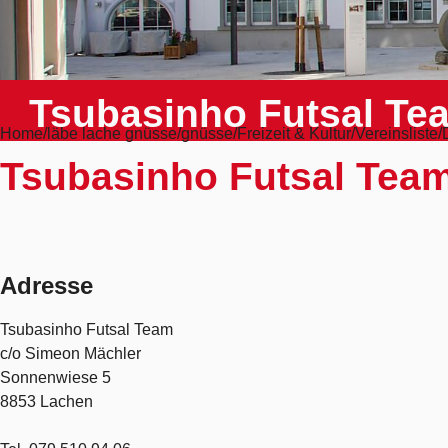
Tsubasinho Futsal Te
Home
läbe lache gnüsse
gnüsse
Freizeit & Kultur
Vereinsliste
Tsubasinho Futsal Tea
Adresse
Tsubasinho Futsal Team
c/o Simeon Mächler
Sonnenwiese 5
8853 Lachen