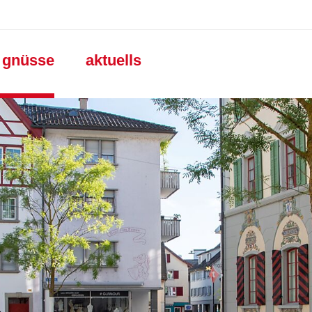
gation
e gnüsse
aktuells