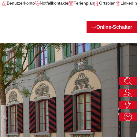
Benutzerkonto
Notfallkontakte
Ferienplan
Ortsplan
LinkedIn
Online-Schalter
Suchen
Ich mö
Schnellz
Öffnung