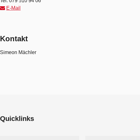
Tel.
079 510 94 06
E-Mail
Kontakt
Simeon Mächler
Quicklinks