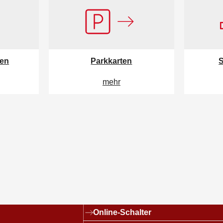
ten
Parkkarten
S
mehr
Links
Online-Schalter