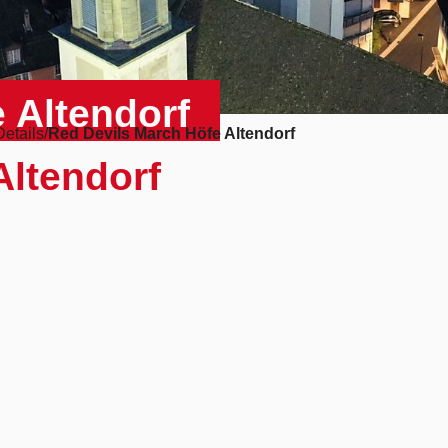
 Altendorf
Details
Red Devils March Höfe Altendorf
Altendorf