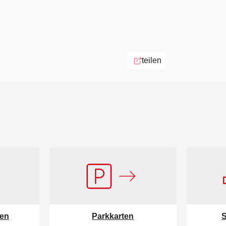
teilen
ten
Parkkarten
S