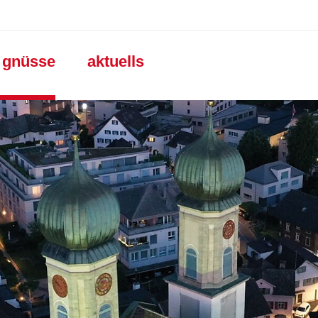
gation
e gnüsse
aktuells