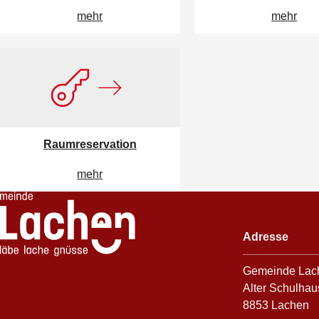
mehr
mehr
Raumreservation
mehr
Footer
Adresse
Gemeinde Lac
Alter Schulhau
8853 Lachen