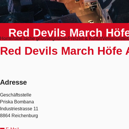
Red Devils March Höfe
Home
läbe lache gnüsse
gnüsse
Freizeit & Kultur
Vereinsliste
Red Devils March Höfe 
Adresse
Geschäftsstelle
Priska Bombana
Industriestrasse 11
8864 Reichenburg