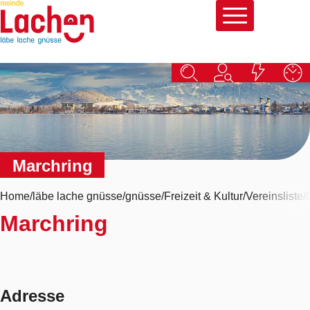
Schnellnavigation
Navigieren in Lachen
Hauptna
Marchring
Home
läbe lache gnüsse
gnüsse
Freizeit & Kultur
Vereinsliste
Marchring
Adresse