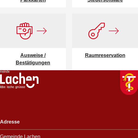
Ausweise /
Raumreservation
Bestätigungen
Footer
Adresse
Gemeinde Lachen