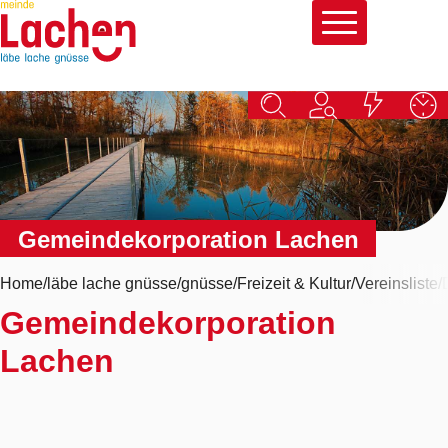
Schnellnavigation
Navigieren in Lachen
Hauptna
Gemeindekorporation Lachen
Home
läbe lache gnüsse
gnüsse
Freizeit & Kultur
Vereinsliste
Gemeindekorporation
Lachen